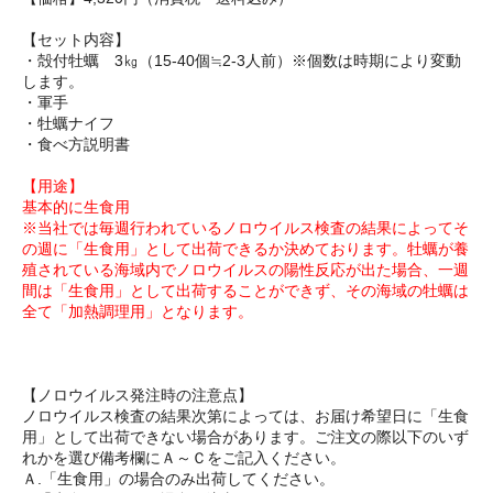
【セット内容】
・殻付牡蠣 3㎏（15-40個≒2-3人前）※個数は時期により変動
します。
・軍手
・牡蠣ナイフ
・食べ方説明書
【用途】
基本的に生食用
※当社では毎週行われているノロウイルス検査の結果によってそ
の週に「生食用」として出荷できるか決めております。牡蠣が養
殖されている海域内でノロウイルスの陽性反応が出た場合、一週
間は「生食用」として出荷することができず、その海域の牡蠣は
全て「加熱調理用」となります。
【ノロウイルス発注時の注意点】
ノロウイルス検査の結果次第によっては、お届け希望日に「生食
用」として出荷できない場合があります。ご注文の際以下のいず
れかを選び備考欄にＡ～Ｃをご記入ください。
Ａ.「生食用」の場合のみ出荷してください。