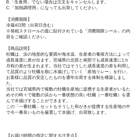
B.「生食用」でない場合は注文をキャンセルします。
C.「加熱調理用」になっても出荷してください。
【消費期限】
冷蔵4日間（出荷日含む）
※発砲スチロールの蓋に貼付されている「消費期限シール」の内
容をご確認ください。
【商品説明】
牡蠣は、浜の地形的な要因や海水温、生産者の養殖方法によって
成長速度に差が出ます。宮城県の北部と南部でも成長速度に1カ
月程の差が生まれます。当社ではそうした成長速度の差を利用し
て品質のより牡蠣を順に水揚げしていく「産地リレー」を行い、
お客様に品質の安定したものを通年出荷する体制を構築しまし
た。
当社では宮城県内で複数の牡蠣生産地に提携する生産者がいるた
めその時々で複数の浜から一番状態の良い牡蠣（一番牡蠣）を選
んで水揚げすることができます。
この「一番牡蠣」セットもそうした和がきが提携する生産地の中
で今一番良いものを厳選して水揚げ、出荷致します。
【お届け時間の指定に関する注意点】